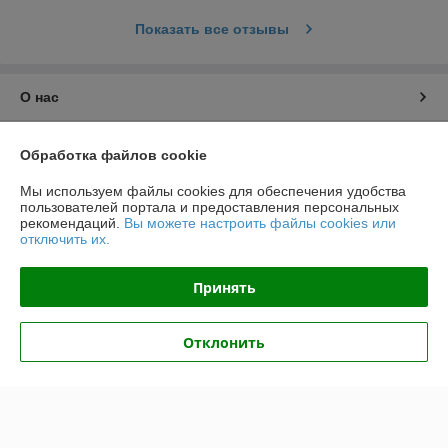
Показать все отзывы
О нас
Контакты
Обработка файлов cookie
Доставка и оплата
Мы используем файлы cookies для обеспечения удобства
пользователей портала и предоставления персональных
рекомендаций.
Вы можете настроить файлы cookies или
График работы
отключить их.
Полная версия сайта
Принять
Политика обработки cookies
Отклонить
Сайт создан на платформе Deal.by
Информация для покупателя