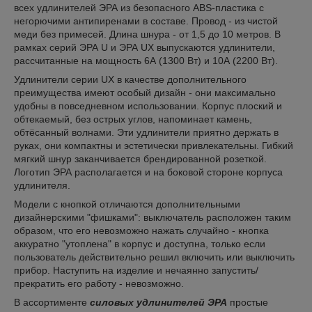
всех удлинителей ЭРА из безопасного ABS-пластика с
негорючими антипиренами в составе. Провод - из чистой
меди без примесей. Длина шнура - от 1,5 до 10 метров. В
рамках серий ЭРА U и ЭРА UX выпускаются удлинители,
рассчитанные на мощность 6А (1300 Вт) и 10А (2200 Вт).
Удлинители серии UX в качестве дополнительного
преимущества имеют особый дизайн - они максимально
удобны в повседневном использовании. Корпус плоский и
обтекаемый, без острых углов, напоминает камень,
обтёсанный волнами. Эти удлинители приятно держать в
руках, они компактны и эстетически привлекательны. Гибкий
мягкий шнур заканчивается брендированной розеткой.
Логотип ЭРА располагается и на боковой стороне корпуса
удлинителя.
Модели с кнопкой отличаются дополнительными
дизайнерскими "фишками": выключатель расположен таким
образом, что его невозможно нажать случайно - кнопка
аккуратно "утоплена" в корпус и доступна, только если
пользователь действительно решил включить или выключить
прибор. Наступить на изделие и нечаянно запустить/
прекратить его работу - невозможно.
В ассортименте
силовых удлинителей ЭРА
простые