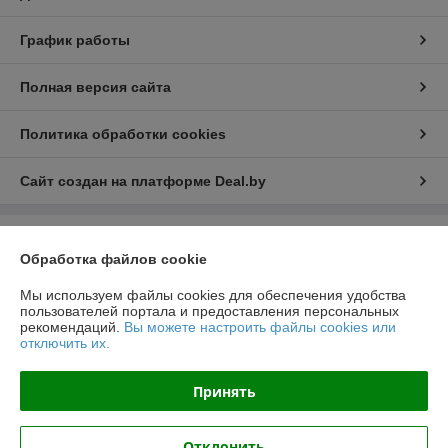
График работы
Полная версия сайта
Политика обработки cookies
Сайт создан на платформе Deal.by
Информация для покупателя
Обработка файлов cookie
Юридическое лицо:
Общество с ограниченной ответственностью
"ЛедЭлектроСвет"
Мы используем файлы cookies для обеспечения удобства
ул. Будславская, д. 19, офис 209
пользователей портала и предоставления персональных
рекомендаций.
Вы можете настроить файлы cookies или
Регистрационный номер ЕГР: 192989120
отключить их.
УНП: 192989120
Принять
Регистрационный орган: Минский Горисполком
Дата регистрации компании: 27.10.2017
Отклонить