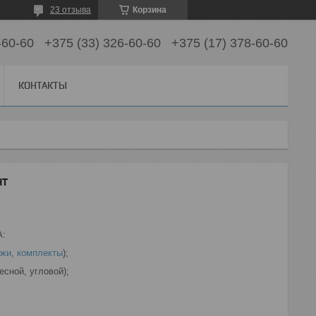
23 отзыва
Корзина
-60-60
+375 (33) 326-60-60
+375 (17) 378-60-60
КОНТАКТЫ
нт
А:
ежи
,
комплекты
);
есной, угловой);