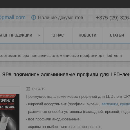
t@gmail.com
+375 (29) 326
Наличие документов
АЛОГ ПРОДУКЦИИ
О НАС
НОВОСТИ
СТАТЬИ
сортименте эра появились алюминиевые профили для led-лент
е ЭРА появились алюминиевые профили для LED-ле
16.04.19
Преимущества алюминиевых профилей для LED-лент ЭР
- широкий ассортимент (профили, экраны,
заглушки
,
креп
- различные способы установки (накладной, врезной, подв
- все профили анодированные;
- экраны на выбор - матовые и прозрачные;