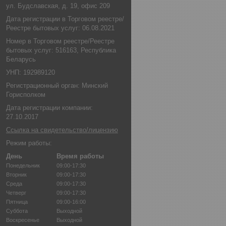
ул. Будславская, д. 19, офис 209
Дата регистрации в Торговом реестре/
Реестре бытовых услуг: 06.08.2021
Номер в Торговом реестре/Реестре
бытовых услуг: 516163, Республика
Беларусь
УНП: 192989120
Регистрационный орган: Минский
Горисполком
Дата регистрации компании:
27.10.2017
Ссылка на свидетельство/лицензию
Режим работы:
День
Время работы
Понедельник
09:00-17:30
Вторник
09:00-17:30
Среда
09:00-17:30
Четверг
09:00-17:30
Пятница
09:00-16:00
Суббота
Выходной
Воскресенье
Выходной