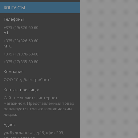
КОНТАКТЫ
+375 (29) 326-60-60
A1
+375 (33) 326-60-60
MTC
+375 (17) 378-60-60
+375 (17) 395-80-80
ООО "ЛедЭлектроСвет"
Сайт не является интернет-
магазином. Представленный товар
реализуется только юридическим
лицам.
ул. Будславская, д.19, офис 209,