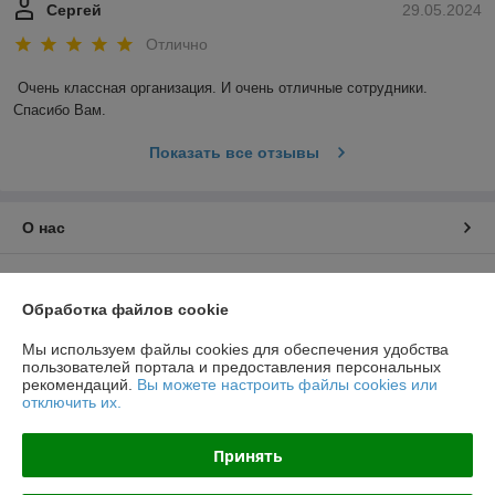
Сергей
29.05.2024
Отлично
Очень классная организация. И очень отличные сотрудники. 
Спасибо Вам.
Показать все отзывы
О нас
Контакты
Обработка файлов cookie
Доставка и оплата
Мы используем файлы cookies для обеспечения удобства
пользователей портала и предоставления персональных
График работы
рекомендаций.
Вы можете настроить файлы cookies или
отключить их.
Полная версия сайта
Принять
Политика обработки cookies