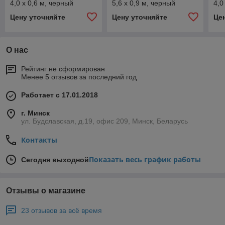
4,0 х 0,6 м, черный
5,6 х 0,9 м, черный
4,0
провод "КАУЧУК", 230 В,
провод "КАУЧУК", 230 В,
"КА
Цену уточняйте
Цену уточняйте
Це
диоды красные, 128 LED
диоды синие, 240 LED
бел
О нас
Рейтинг не сформирован
Менее 5 отзывов за последний год
Работает с 17.01.2018
г. Минск
ул. Будславская, д.19, офис 209, Минск, Беларусь
Контакты
Показать весь график работы
Сегодня выходной
Отзывы о магазине
23 отзывов за всё время