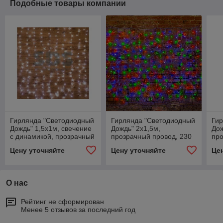
Подобные товары компании
Гирлянда "Светодиодный
Гирлянда "Светодиодный
Ги
Дождь" 1,5х1м, свечение
Дождь" 2х1,5м,
Дож
с динамикой, прозрачный
прозрачный провод, 230
про
провод, 230 В, диоды
В, диоды RGB, 300 LED
RGB
Цену уточняйте
Цену уточняйте
Це
БЕЛЫЕ
свечение с динамикой
ди
при
О нас
Рейтинг не сформирован
Менее 5 отзывов за последний год