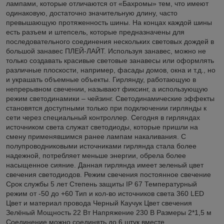
лампами, которые отличаются от «Бахромы» тем, что имеют
одинаковую, достаточно значительную длину, часто
превышающую протяженность шины. На концах каждой шины
есть разъем и штепсель, которые предназначены для
последовательного соединения нескольких световых дождей в
большой занавес ПЛЕЙ-ЛАЙТ. Используя занавес, можно не
только создавать красивые световые занавесы или оформлять
различные плоскости, например, фасады домов, окна и т.д., но
и украшать объемные объекты. Гирлянду, работающую в
непрерывном свечении, называют фиксинг, а использующую
режим светодинамики – чейзинг. Светодинамические эффекты
становятся доступными только при подключении гирлянды к
сети через специальный контроллер. Сегодня в гирляндах
источником света служат светодиоды, которые пришли на
смену применявшимся ранее лампам накаливания. С
полупроводниковыми источниками гирлянда стала более
надежной, потребляет меньше энергии, обрела более
насыщенное сияние. Данная гирлянда имеет зеленый цвет
свечения светодиодов. Режим свечения постоянное свечение
Срок службы 5 лет Степень защиты IP 67 Температурный
режим от -50 до +60 Тип и кол-во источников света 360 LED
Цвет и материал провода Черный Каучук Цвет свечения
Зелёный Мощность 22 Вт Напряжение 230 В Размеры 2*1,5 м
Соединение можно соединять до 6 штук вместе