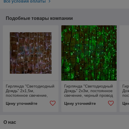
Все условия оплаты
Подобные товары компании
Гирлянда "Светодиодный
Гирлянда "Светодиодный
Ги
Дождь" 2х1,5м,
Дождь" 2х3м, постоянное
Дож
постоянное свечение,
свечение, черный провод
пос
белый провод "КАУЧУК",
"КАУЧУК", 230 В, диоды
бел
Цену уточняйте
Цену уточняйте
Це
230 В, диоды БЕЛЫЕ, 360
ЗЕЛЁНЫЕ, 760 LED
23
LED
36
О нас