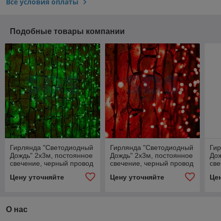
Все условия оплаты
Подобные товары компании
Гирлянда "Светодиодный
Гирлянда "Светодиодный
Ги
Дождь" 2х3м, постоянное
Дождь" 2х3м, постоянное
Дож
свечение, черный провод
свечение, черный провод
све
"КАУЧУК", 230 В, диоды
"КАУЧУК", 230 В, диоды
"КА
Цену уточняйте
Цену уточняйте
Це
ЗЕЛЁНЫЕ, 760 LED
КРАСНЫЕ, 760 LED
СИ
О нас