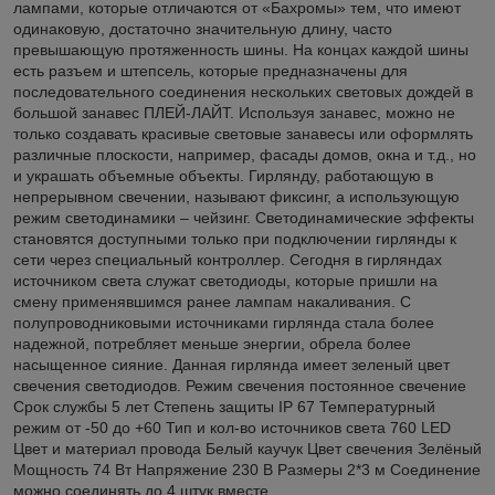
лампами, которые отличаются от «Бахромы» тем, что имеют
одинаковую, достаточно значительную длину, часто
превышающую протяженность шины. На концах каждой шины
есть разъем и штепсель, которые предназначены для
последовательного соединения нескольких световых дождей в
большой занавес ПЛЕЙ-ЛАЙТ. Используя занавес, можно не
только создавать красивые световые занавесы или оформлять
различные плоскости, например, фасады домов, окна и т.д., но
и украшать объемные объекты. Гирлянду, работающую в
непрерывном свечении, называют фиксинг, а использующую
режим светодинамики – чейзинг. Светодинамические эффекты
становятся доступными только при подключении гирлянды к
сети через специальный контроллер. Сегодня в гирляндах
источником света служат светодиоды, которые пришли на
смену применявшимся ранее лампам накаливания. С
полупроводниковыми источниками гирлянда стала более
надежной, потребляет меньше энергии, обрела более
насыщенное сияние. Данная гирлянда имеет зеленый цвет
свечения светодиодов. Режим свечения постоянное свечение
Срок службы 5 лет Степень защиты IP 67 Температурный
режим от -50 до +60 Тип и кол-во источников света 760 LED
Цвет и материал провода Белый каучук Цвет свечения Зелёный
Мощность 74 Вт Напряжение 230 В Размеры 2*3 м Соединение
можно соединять до 4 штук вместе