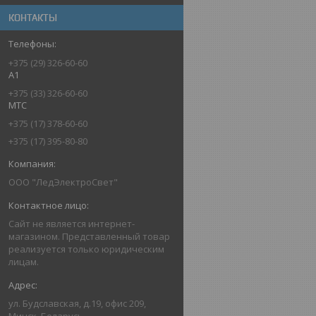
КОНТАКТЫ
+375 (29) 326-60-60
A1
+375 (33) 326-60-60
MTC
+375 (17) 378-60-60
+375 (17) 395-80-80
ООО "ЛедЭлектроСвет"
Сайт не является интернет-
магазином. Представленный товар
реализуется только юридическим
лицам.
ул. Будславская, д.19, офис 209,