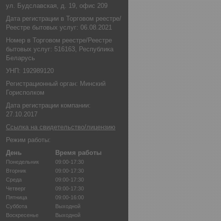
ул. Будславская, д. 19, офис 209
Дата регистрации в Торговом реестре/
Реестре бытовых услуг: 06.08.2021
Номер в Торговом реестре/Реестре
бытовых услуг: 516163, Республика
Беларусь
УНП: 192989120
Регистрационный орган: Минский
Горисполком
Дата регистрации компании:
27.10.2017
Ссылка на свидетельство/лицензию
Режим работы:
День
Время работы
Понедельник
09:00-17:30
Вторник
09:00-17:30
Среда
09:00-17:30
Четверг
09:00-17:30
Пятница
09:00-16:00
Суббота
Выходной
Воскресенье
Выходной