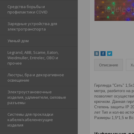
Средства борьбы и
профилактики COVID
Зарядные устройства для
электротранспорта
Умный дом
Legrand, ABB, Scame, Eaton,
Weidmuller, Entrelec, OBO и
прочее
Описание
Х
Люстры, бра и декоративное
освещение
Гирлянда "Сеть" 1,5х
метра, разбитого на 
Электроустановочные
позволяет осуществит
изделия, удлинители, силовые
крючком. Данная гир
разъемы
Степень защиты IP 2
лет Тип и кол-во ис
Системы для прокладки
Размеры 1,5*1,5 м В
кабеля/кабеленесущие
изделия