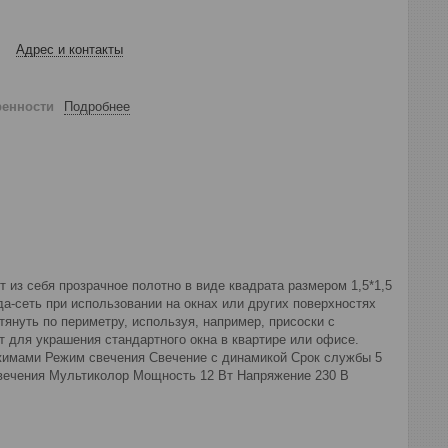
Адрес и контакты
ренности
Подробнее
 из себя прозрачное полотно в виде квадрата размером 1,5*1,5
да-сеть при использовании на окнах или других поверхностях
януть по периметру, используя, например, присоски с
 для украшения стандартного окна в квартире или офисе.
ежимами Режим свечения Свечение с динамикой Срок службы 5
свечения Мультиколор Мощность 12 Вт Напряжение 230 В