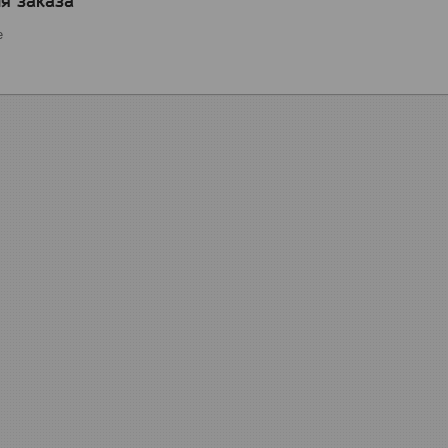
я заказа
е