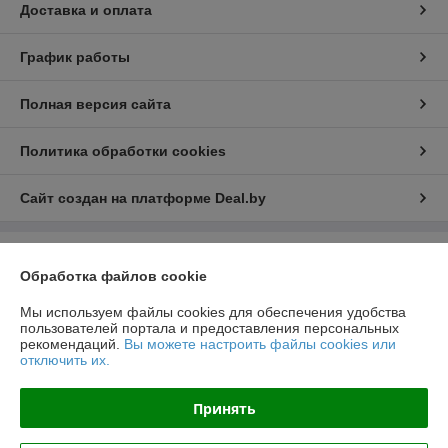
Доставка и оплата
График работы
Полная версия сайта
Политика обработки cookies
Сайт создан на платформе Deal.by
Информация для покупателя
Обработка файлов cookie
Юридическое лицо:
Общество с ограниченной ответственностью
"ЛедЭлектроСвет"
Мы используем файлы cookies для обеспечения удобства
ул. Будславская, д. 19, офис 209
пользователей портала и предоставления персональных
рекомендаций.
Вы можете настроить файлы cookies или
Регистрационный номер ЕГР: 192989120
отключить их.
УНП: 192989120
Принять
Регистрационный орган: Минский Горисполком