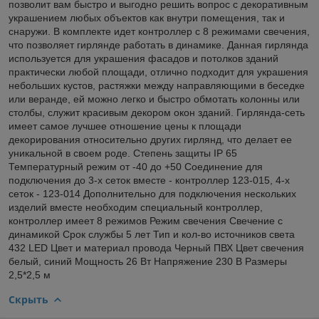
позволит вам быстро и выгодно решить вопрос с декоративным
украшением любых объектов как внутри помещения, так и
снаружи. В комплекте идет контроллер с 8 режимами свечения,
что позволяет гирлянде работать в динамике. Данная гирлянда
используется для украшения фасадов и потолков зданий
практически любой площади, отлично подходит для украшения
небольших кустов, растяжки между направляющими в беседке
или веранде, ей можно легко и быстро обмотать колонны или
столбы, служит красивым декором окон зданий. Гирлянда-сеть
имеет самое лучшее отношение цены к площади
декорирования относительно других гирлянд, что делает ее
уникальной в своем роде. Степень защиты IP 65
Температурный режим от -40 до +50 Соединение для
подключения до 3-х сеток вместе - контроллер 123-015, 4-х
сеток - 123-014 Дополнительно для подключения нескольких
изделий вместе необходим специальный контроллер,
контроллер имеет 8 режимов Режим свечения Свечение с
динамикой Срок службы 5 лет Тип и кол-во источников света
432 LED Цвет и материал провода Черный ПВХ Цвет свечения
белый, синий Мощность 26 Вт Напряжение 230 В Размеры
2,5*2,5 м
Скрыть