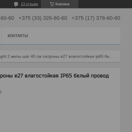
23 отзыва
Корзина
-60-60
+375 (33) 326-60-60
+375 (17) 378-60-60
КОНТАКТЫ
Belt-light 2 жилы шаг 40 см патроны e27 влагостойкая ip65 белый провод
троны e27 влагостойкая IP65 белый провод
б