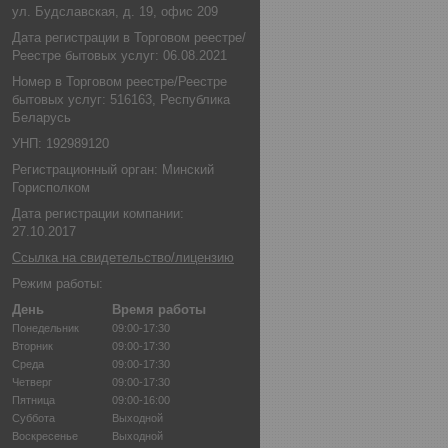
ул. Будславская, д. 19, офис 209
Дата регистрации в Торговом реестре/
Реестре бытовых услуг: 06.08.2021
Номер в Торговом реестре/Реестре
бытовых услуг: 516163, Республика
Беларусь
УНП: 192989120
Регистрационный орган: Минский
Горисполком
Дата регистрации компании:
27.10.2017
Ссылка на свидетельство/лицензию
Режим работы:
День
Время работы
Понедельник
09:00-17:30
Вторник
09:00-17:30
Среда
09:00-17:30
Четверг
09:00-17:30
Пятница
09:00-16:00
Суббота
Выходной
Воскресенье
Выходной