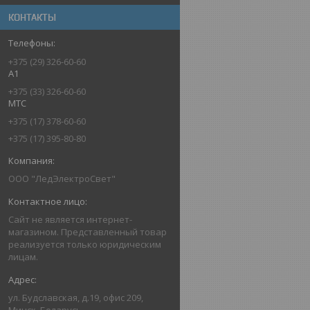
КОНТАКТЫ
+375 (29) 326-60-60
A1
+375 (33) 326-60-60
MTC
+375 (17) 378-60-60
+375 (17) 395-80-80
ООО "ЛедЭлектроСвет"
Сайт не является интернет-
магазином. Представленный товар
реализуется только юридическим
лицам.
ул. Будславская, д.19, офис 209,