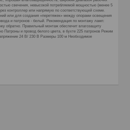
остью свечения, невысокой потребляемой мощностью (менее 5
через контроллер или напрямую по соответствующей схеме.
ений или для создания «перетяжек» между опорами освещения
вода и патронов - белый. Рекомендация по монтажу ламп:
инку обратно. Правильный монтаж обеспечит влагозащиту
о Патроны и провод белого цвета, в бухте 225 патронов Режим
апряжение 24 В/ 230 В Размеры 100 м Необходимое