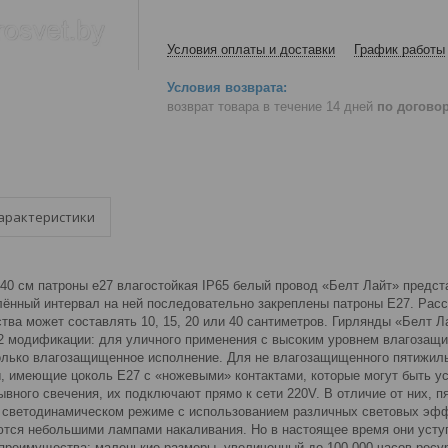
Условия оплаты и доставки
График работы
возврат товара в течение 14 дней
по догово
арактеристики
аг 40 см патроны e27 влагостойкая IP65 белый провод «Белт Лайт» пред
лённый интервал на ней последовательно закреплены патроны Е27. Расс
тва может составлять 10, 15, 20 или 40 сантиметров. Гирлянды «Белт Л
 модификации: для уличного применения с высоким уровнем влагозащ
олько влагозащищенное исполнение. Для не влагозащищенного пятижиль
, имеющие цоколь E27 с «ножевыми» контактами, которые могут быть 
вного свечения, их подключают прямо к сети 220V. В отличие от них, 
в светодинамическом режиме с использованием различных световых эфф
тся небольшими лампами накаливания. Но в настоящее время они усту
преимущества: маленькие размеры, увеличенный до 100 000 часов ресу