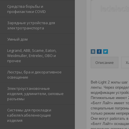
Средства борьбы и
профилактики COVID
Зарядные устройства для
электротранспорта
Умный дом
Legrand, ABB, Scame, Eaton,
Weidmuller, Entrelec, OBO и
прочее
Описание
Х
Люстры, бра и декоративное
освещение
Belt-Light 2 жилы ш
ленты. Через опреде
Электроустановочные
модификации устройс
изделия, удлинители, силовые
Пятижильные имеют 2
разъемы
«Белт Лайт» имеет т
специальные патроны
Системы для прокладки
только режим непреры
кабеля/кабеленесущие
Они могут работать 
изделия
«Белт Лайт» оснащаю
последних огромные 