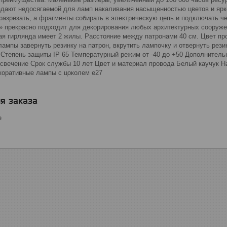
адают недосягаемой для ламп накаливания насыщенностью цветов и ярк
 разрезать, а фрагменты собирать в электрическую цепь и подключать 
» прекрасно подходит для декорирования любых архитектурных сооруж
ая гирлянда имеет 2 жилы. Расстояние между патронами 40 см. Цвет про
ампы завернуть резинку на патрон, вкрутить лампочку и отвернуть рез
Степень защиты IP 65 Температурный режим от -40 до +50 Дополнительн
 свечение Срок службы 10 лет Цвет и материал провода Белый каучук Н
коративные лампы с цоколем е27
я заказа
е