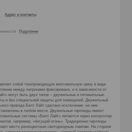
Адрес и контакты
ренности
Подробнее
ставляет собой токопроводящую многожильную шину в виде
тояние между патронами фиксировано, и в зависимости от
айт» могут быть двух типов – двужильные и пятижильные.
иты и без специальной защиты для помещений. Двужильный
ного провода Белт Лайт сделано исключение: на нем
установлены в любом месте. Двужильные гирлянды имеют
пятижильные системы «Белт Лайт» питаются через контроллер.
ектов, например, «бегущий огонь». Традиционно гирлянды
пают место разноцветным светодиодным лампам. На стороне
рс, хорошая влагозащищенность, широкий диапазон рабочих