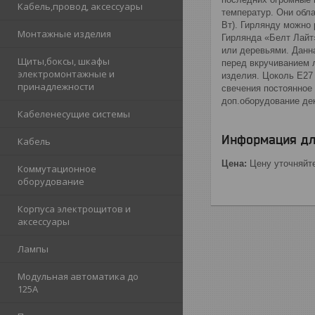
Кабель,провод, аксессуары
температур. Они обл
Вт). Гирлянду можно
Монтажные изделия
Гирлянда «Белт Лайт
или деревьями. Данн
Щиты,боксы, шкафы
перед вкручиванием л
электромонтажные и
изделия. Цоколь Е27 
принадлежности
свечения постоянное
доп.оборудование де
Кабеленесущие системы
Информация дл
Кабель
Цена:
Цену уточняйт
Коммутационное
оборудование
Корпуса электрощитов и
аксессуары
Лампы
Модульная автоматика до
125А