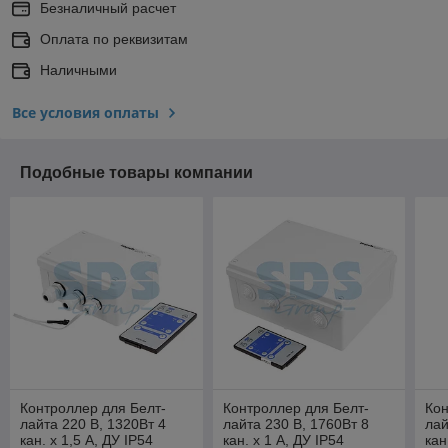
Безналичный расчет
Оплата по реквизитам
Наличными
Все условия оплаты
Подобные товары компании
Контроллер для Белт-
Контроллер для Белт-
Кон
лайта 220 В, 1320Вт 4
лайта 230 В, 1760Вт 8
лай
кан. х 1,5 А, ДУ IP54
кан. х 1 А, ДУ IP54
кан