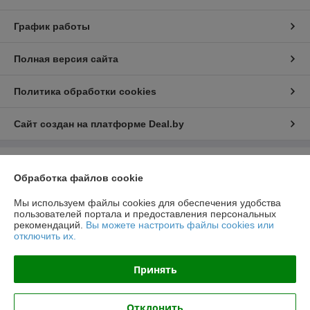
График работы
Полная версия сайта
Политика обработки cookies
Сайт создан на платформе Deal.by
Информация для покупателя
Обработка файлов cookie
Юридическое лицо:
Общество с ограниченной ответственностью
"ЛедЭлектроСвет"
Мы используем файлы cookies для обеспечения удобства
ул. Будславская, д. 19, офис 209
пользователей портала и предоставления персональных
рекомендаций.
Вы можете настроить файлы cookies или
Регистрационный номер ЕГР: 192989120
отключить их.
УНП: 192989120
Принять
Регистрационный орган: Минский Горисполком
Дата регистрации компании: 27.10.2017
Отклонить