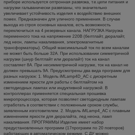
приборе используется оптронная развязка, т.е.цепи питания и
нагрузки гальванически развязаны, что значительно
увеличивает устойчивость изделия к воздействию внешних
помех. Предназначен для уличного применения. В случае
выхода из строя основных каналов, есть возможность
переключиться на 4 резервных канала. НАГРУЗКА Нагрузка
переменного тока на напряжение 220В (белтлайт, дюралайт,
лед неон, лампы накаливания, электромагнитные
трансформаторы). Общий максимальный ток по всем каналам
не может быть больше 32А. При использовании симметричной
нагрузки (шнур белтлайт или дюралайт) ток на канал
составляет 8А. При несимметричной нагрузке, ток на канал не
должен превышать 9А. Предусмотрены два вида программ для
разных нагрузок: 1. Модель iMLamp4D_AC с дискретным
изменением яркости для работы с белтлайтом на
светодиодных лампах или индуктивной нагрузкой. В
контроллерах применяется специальная прошивка
микропроцессора, которая позволяет светодиодным лампам
отработать в соответствии с положенным сроком службы,
заявленным изготовителем. 2. Модель iMLamp4_AC с плавным
изменением яркости для дюралайта, лед неона, ламп
накаливания. ПРОГРАММЫ Изделие имеет набор
предустановленных программ (17программ по 20 повторов)
работающих в автоматическом режиме. С ДУ можно