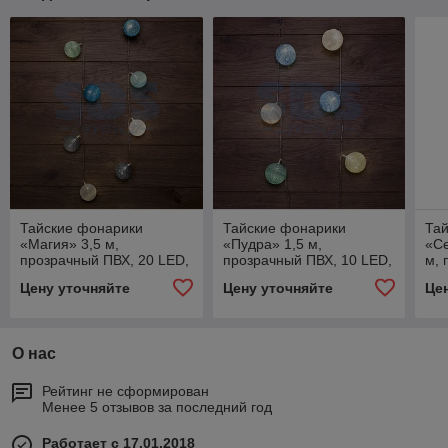
Тайские фонарики
Тайские фонарики
Та
«Магия» 3,5 м,
«Пудра» 1,5 м,
«Се
прозрачный ПВХ, 20 LED,
прозрачный ПВХ, 10 LED,
м, 
теплый белый, питание 2
теплый белый, питание 2
LED
Цену уточняйте
Цену уточняйте
Це
х АА (батарейки не в
х АА (батарейки не в
пит
(ба
О нас
Рейтинг не сформирован
Менее 5 отзывов за последний год
Работает с 17.01.2018