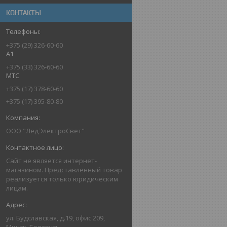
КОНТАКТЫ
+375 (29) 326-60-60
A1
+375 (33) 326-60-60
MTC
+375 (17) 378-60-60
+375 (17) 395-80-80
ООО "ЛедЭлектроСвет"
Сайт не является интернет-
магазином. Представленный товар
реализуется только юридическим
лицам.
ул. Будславская, д.19, офис 209,