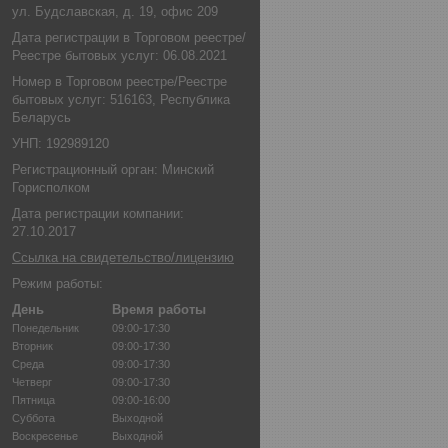
ул. Будславская, д. 19, офис 209
Дата регистрации в Торговом реестре/
Реестре бытовых услуг: 06.08.2021
Номер в Торговом реестре/Реестре
бытовых услуг: 516163, Республика
Беларусь
УНП: 192989120
Регистрационный орган: Минский
Горисполком
Дата регистрации компании:
27.10.2017
Ссылка на свидетельство/лицензию
Режим работы:
День
Время работы
Понедельник
09:00-17:30
Вторник
09:00-17:30
Среда
09:00-17:30
Четверг
09:00-17:30
Пятница
09:00-16:00
Суббота
Выходной
Воскресенье
Выходной