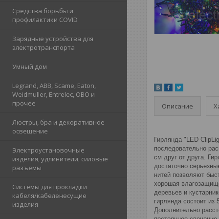
Средства борьбы и
профилактики COVID
Зарядные устройства для
электротранспорта
Умный дом
Legrand, ABB, Scame, Eaton,
Weidmuller, Entrelec, OBO и
прочее
Описание
Х
Люстры, бра и декоративное
освещение
Гирлянда "LED ClipLi
последовательно расп
Электроустановочные
см друг от друга. Г
изделия, удлинители, силовые
достаточно серьезные
разъемы
нитей позволяют быс
хорошая влагозащище
Системы для прокладки
деревьев и кустарни
кабеля/кабеленесущие
гирлянда состоит из 
изделия
Дополнительно расст
постоянное свечение