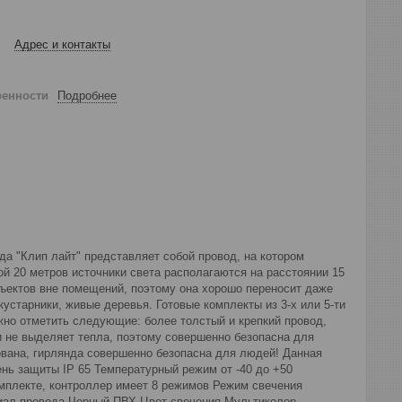
Адрес и контакты
ренности
Подробнее
нда "Клип лайт" представляет собой провод, на котором
ой 20 метров источники света располагаются на расстоянии 15
бъектов вне помещений, поэтому она хорошо переносит даже
устарники, живые деревья. Готовые комплекты из 3-х или 5-ти
но отметить следующие: более толстый и крепкий провод,
 не выделяет тепла, поэтому совершенно безопасна для
ована, гирлянда совершенно безопасна для людей! Данная
ень защиты IP 65 Температурный режим от -40 до +50
мплекте, контроллер имеет 8 режимов Режим свечения
ериал провода Черный ПВХ Цвет свечения Мультиколор