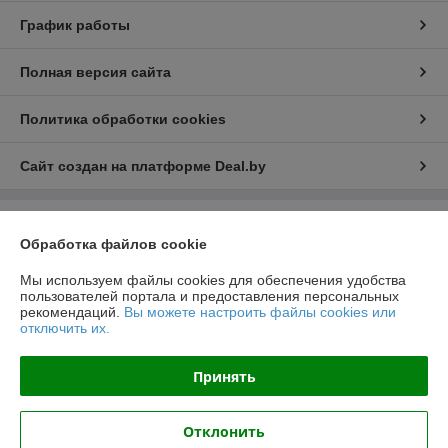
График работы
Полная версия сайта
Политика обработки cookies
Сайт создан на платформе Deal.by
Информация для покупателя
Обработка файлов cookie
Юридическое лицо:
Общество с ограниченной ответственностью
"ЛедЭлектроСвет"
Мы используем файлы cookies для обеспечения удобства
ул. Будславская, д. 19, офис 209
пользователей портала и предоставления персональных
рекомендаций.
Вы можете настроить файлы cookies или
Регистрационный номер ЕГР: 192989120
отключить их.
УНП: 192989120
Принять
Регистрационный орган: Минский Горисполком
Дата регистрации компании: 27.10.2017
Отклонить