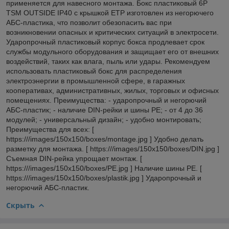
применяется для навесного монтажа. Бокс пластиковый 6Р
TSM OUTSIDE IP40 с крышкой ЕТР изготовлен из негорючего
АБС-пластика, что позволит обезопасить вас при
возникновении опасных и критических ситуаций в электросети.
Ударопрочный пластиковый корпус бокса продлевает срок
службы модульного оборудования и защищает его от внешних
воздействий, таких как влага, пыль или удары. Рекомендуем
использовать пластиковый бокс для распределения
электроэнергии в промышленной сфере, в гаражных
кооперативах, административных, жилых, торговых и офисных
помещениях. Преимущества: - ударопрочный и негорючий
АБС-пластик; - наличие DIN-рейки и шины PE; - от 4 до 36
модулей; - универсальный дизайн; - удобно монтировать;
Преимущества для всех: [
https:///images/150x150/boxes/montage.jpg ] Удобно делать
разметку для монтажа. [ https:///images/150x150/boxes/DIN.jpg ]
Съемная DIN-рейка упрощает монтаж. [
https:///images/150x150/boxes/PE.jpg ] Наличие шины РЕ. [
https:///images/150x150/boxes/plastik.jpg ] Ударопрочный и
негорючий АБС-пластик.
Скрыть