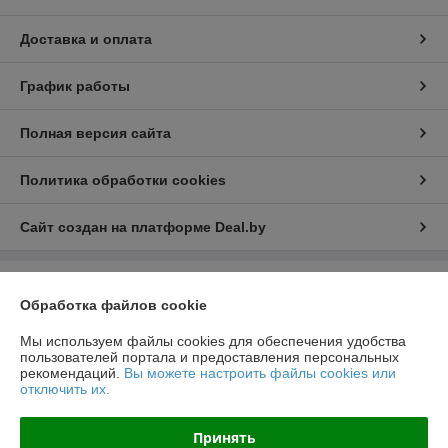
Доставка и оплата
График работы
Полная версия сайта
Политика обработки cookies
Сайт создан на платформе Deal.by
Информация для покупателя
Обработка файлов cookie
Юридическое лицо:
Общество с ограниченной ответственностью
"ЛедЭлектроСвет"
Мы используем файлы cookies для обеспечения удобства
ул. Будславская, д. 19, офис 209
пользователей портала и предоставления персональных
рекомендаций.
Вы можете настроить файлы cookies или
Регистрационный номер ЕГР: 192989120
отключить их.
УНП: 192989120
Принять
Регистрационный орган: Минский Горисполком