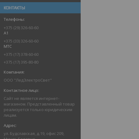
КОНТАКТЫ
+375 (29) 326-60-60
A1
+375 (33) 326-60-60
MTC
+375 (17) 378-60-60
+375 (17) 395-80-80
ООО "ЛедЭлектроСвет"
Сайт не является интернет-
магазином. Представленный товар
реализуется только юридическим
лицам.
ул. Будславская, д.19, офис 209,