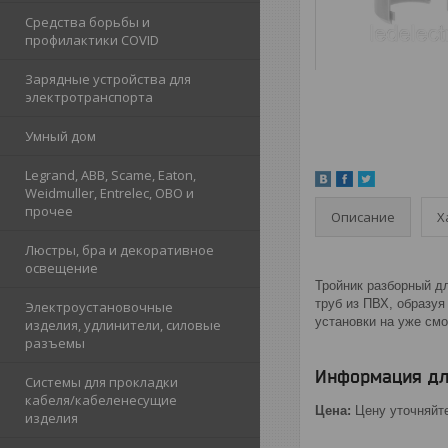
Средства борьбы и
профилактики COVID
Зарядные устройства для
электротранспорта
Умный дом
Legrand, ABB, Scame, Eaton,
Weidmuller, Entrelec, OBO и
прочее
Описание
Х
Люстры, бра и декоративное
освещение
Тройник разборный дл
труб из ПВХ, образуя
Электроустановочные
установки на уже см
изделия, удлинители, силовые
разъемы
Информация дл
Системы для прокладки
кабеля/кабеленесущие
Цена:
Цену уточняйт
изделия