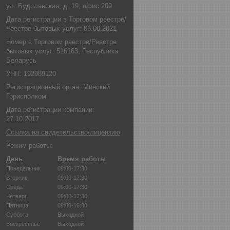
ул. Будславская, д. 19, офис 209
Дата регистрации в Торговом реестре/
Реестре бытовых услуг: 06.08.2021
Номер в Торговом реестре/Реестре
бытовых услуг: 516163, Республика
Беларусь
УНП: 192989120
Регистрационный орган: Минский
Горисполком
Дата регистрации компании:
27.10.2017
Ссылка на свидетельство/лицензию
Режим работы:
День
Время работы
Понедельник
09:00-17:30
Вторник
09:00-17:30
Среда
09:00-17:30
Четверг
09:00-17:30
Пятница
09:00-16:00
Суббота
Выходной
Воскресенье
Выходной