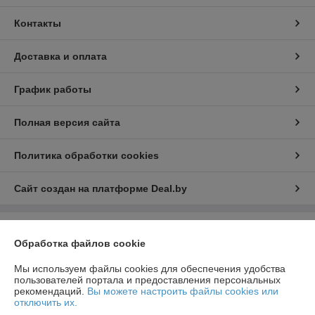
Контакты
Доставка и оплата
График работы
Полная версия сайта
Политика обработки cookies
Сайт создан на платформе Deal.by
Информация для покупателя
Обработка файлов cookie
Юридическое лицо:
Общество с ограниченной ответственностью
"ЛедЭлектроСвет"
Мы используем файлы cookies для обеспечения удобства
ул. Будславская, д. 19, офис 209
пользователей портала и предоставления персональных
рекомендаций.
Вы можете настроить файлы cookies или
Регистрационный номер ЕГР: 192989120
отключить их.