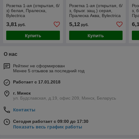
Розетка 1-ая (открытая, б/
Розетка 1-ая (открытая, б/
Роз
з) белая, Пралеска,
з, брызг. защ.) серая,
з, 
Bylectrica
Пралеска Аква, Bylectrica
Пра
3,81
5,12
6,
руб.
руб.
Купить
Купить
О нас
Рейтинг не сформирован
Менее 5 отзывов за последний год
Работает с 17.01.2018
г. Минск
ул. Будславская, д.19, офис 209, Минск, Беларусь
Контакты
Сегодня работает с 09:00 до 17:30
Показать весь график работы