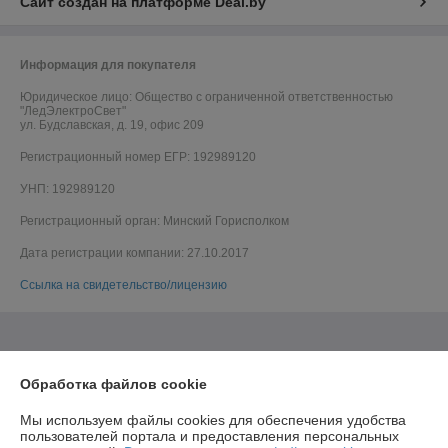
Сайт создан на платформе Deal.by
Информация для покупателя
Юридическое лицо:
Общество с ограниченной ответственностью
"ЛедЭлектроСвет"
ул. Будславская, д. 19, офис 209
Регистрационный номер ЕГР: 192989120
УНП: 192989120
Регистрационный орган: Минский Горисполком
Дата регистрации компании: 27.10.2017
Ссылка на свидетельство/лицензию
Обработка файлов cookie
Мы используем файлы cookies для обеспечения удобства
пользователей портала и предоставления персональных