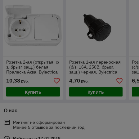
Розетка 2-ая (открытая, с/
Розетка 1-ая переносная
Роз
з, брызг. защ.) белая,
(б/з, 16А, 250В, брызг.
(с/
Пралеска Аква, Bylectrica
защ.) черная, Bylectrica
защ
10,38
4,70
6,
руб.
руб.
Купить
Купить
О нас
Рейтинг не сформирован
Менее 5 отзывов за последний год
Работает с 17.01.2018