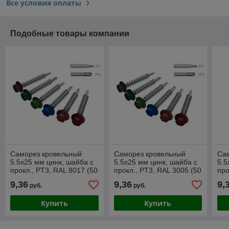
Все условия оплаты
Подобные товары компании
Саморез кровельный
Саморез кровельный
Са
5.5х25 мм цинк, шайба с
5.5х25 мм цинк, шайба с
5.5
прокл., PT3, RAL 8017 (50
прокл., PT3, RAL 3005 (50
про
шт в пласт. конт.) STARFIX
шт в пласт. конт.) STARFIX
шт 
9,36
9,36
9,
руб.
руб.
Купить
Купить