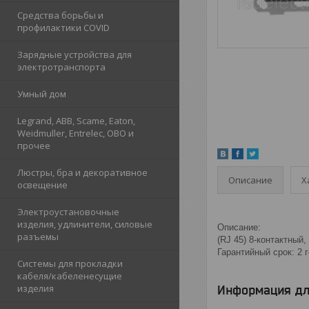
Средства борьбы и
профилактики COVID
Зарядные устройства для
электротранспорта
Умный дом
Legrand, ABB, Scame, Eaton,
Weidmuller, Entrelec, OBO и
прочее
Люстры, бра и декоративное
Описание
Х
освещение
Электроустановочные
изделия, удлинители, силовые
Описание:
разъемы
(RJ 45) 8-контактный
Гарантийный срок: 2 
Системы для прокладки
кабеля/кабеленесущие
изделия
Информация дл