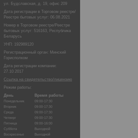
ул. Будславская, д. 19, офис 209
Дата регистрации в Торговом реестре/
Реестре бытовых услуг: 06.08.2021
Номер в Торговом реестре/Реестре
бытовых услуг: 516163, Республика
Беларусь
УНП: 192989120
Регистрационный орган: Минский
Горисполком
Дата регистрации компании:
27.10.2017
Ссылка на свидетельство/лицензию
Режим работы:
День
Время работы
Понедельник
09:00-17:30
Вторник
09:00-17:30
Среда
09:00-17:30
Четверг
09:00-17:30
Пятница
09:00-16:00
Суббота
Выходной
Воскресенье
Выходной