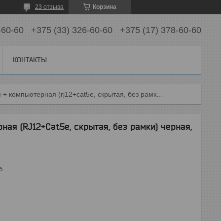
23 отзыва
Корзина
-60-60
+375 (33) 326-60-60
+375 (17) 378-60-60
КОНТАКТЫ
Розетка телефонная + компьютерная (rj12+cat5e, скрытая, без рамки) черная, daria, mutlusan
ая (RJ12+Cat5e, скрытая, без рамки) черная,
б