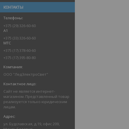
КОНТАКТЫ
+375 (29) 326-60-60
A1
+375 (33) 326-60-60
MTC
+375 (17) 378-60-60
+375 (17) 395-80-80
ООО "ЛедЭлектроСвет"
Сайт не является интернет-
магазином. Представленный товар
реализуется только юридическим
лицам.
ул. Будславская, д.19, офис 209,