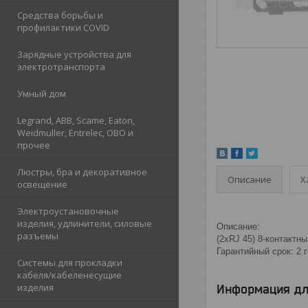
Средства борьбы и
профилактики COVID
Зарядные устройства для
электротранспорта
Умный дом
Legrand, ABB, Scame, Eaton,
Weidmuller, Entrelec, OBO и
прочее
Люстры, бра и декоративное
Описание
Х
освещение
Электроустановочные
изделия, удлинители, силовые
Описание:
разъемы
(2xRJ 45) 8-контактн
Гарантийный срок: 2 
Системы для прокладки
кабеля/кабеленесущие
изделия
Информация дл