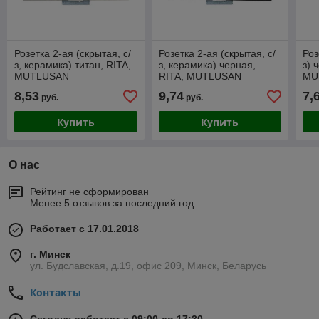
Розетка 2-ая (скрытая, с/
Розетка 2-ая (скрытая, с/
Роз
з, керамика) титан, RITA,
з, керамика) черная,
з) 
MUTLUSAN
RITA, MUTLUSAN
MU
8,53
9,74
7,
руб.
руб.
Купить
Купить
О нас
Рейтинг не сформирован
Менее 5 отзывов за последний год
Работает с 17.01.2018
г. Минск
ул. Будславская, д.19, офис 209, Минск, Беларусь
Контакты