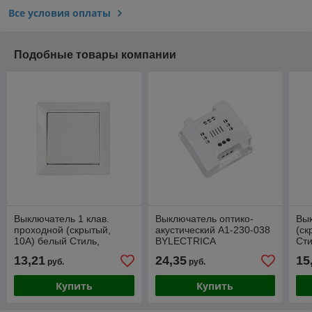
Все условия оплаты
Подобные товары компании
Выключатель 1 клав.
Выключатель оптико-
Вык
проходной (скрытый,
акустический А1-230-038
(cк
10А) белый Стиль,
BYLECTRICA
Сти
Bylectrica
13,21
24,35
15
руб.
руб.
Купить
Купить