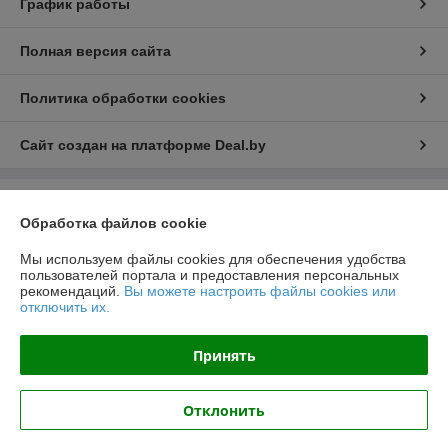
График работы
Полная версия сайта
Политика обработки cookies
Сайт создан на платформе Deal.by
Информация для покупателя
Обработка файлов cookie
Юридическое лицо:
Общество с ограниченной ответственностью
"ЛедЭлектроСвет"
Мы используем файлы cookies для обеспечения удобства
ул. Будславская, д. 19, офис 209
пользователей портала и предоставления персональных
рекомендаций.
Вы можете настроить файлы cookies или
Регистрационный номер ЕГР: 192989120
отключить их.
УНП: 192989120
Принять
Регистрационный орган: Минский Горисполком
Дата регистрации компании: 27.10.2017
Отклонить
Ссылка на свидетельство/лицензию