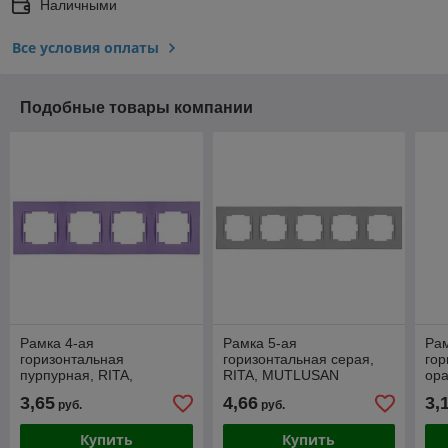
Наличными
Все условия оплаты
Подобные товары компании
Рамка 4-ая
Рамка 5-ая
Рам
горизонтальная
горизонтальная серая,
гор
пурпурная, RITA,
RITA, MUTLUSAN
ора
MUTLUSAN
MU
3,65
4,66
3,
руб.
руб.
Купить
Купить