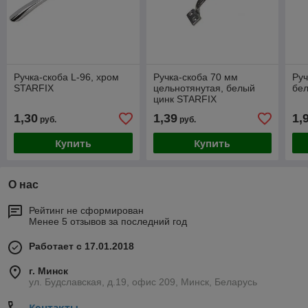
Ручка-скоба L-96, хром
Ручка-скоба 70 мм
Руч
STARFIX
цельнотянутая, белый
бе
цинк STARFIX
1,30
1,39
1,
руб.
руб.
Купить
Купить
О нас
Рейтинг не сформирован
Менее 5 отзывов за последний год
Работает с 17.01.2018
г. Минск
ул. Будславская, д.19, офис 209, Минск, Беларусь
Контакты