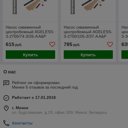
Насос скважинный
Насос скважинный
На
центробежный AGELESS-
центробежный AGELESS-
це
3-2700/74-3/26-A A&P
3-2700/105-3/37-A A&P
3-3
615
785
63
руб.
руб.
Купить
Купить
О нас
Рейтинг не сформирован
Менее 5 отзывов за последний год
Работает с 17.01.2018
г. Минск
ул. Будславская, д.19, офис 209, Минск, Беларусь
Контакты