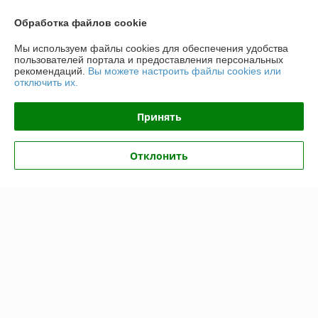
Обработка файлов cookie
О нас
Мы используем файлы cookies для обеспечения удобства
пользователей портала и предоставления персональных
рекомендаций.
Вы можете настроить файлы cookies или
Контакты
отключить их.
Доставка и оплата
Принять
График работы
Отклонить
Полная версия сайта
Политика обработки cookies
Сайт создан на платформе Deal.by
Информация для покупателя
Юридическое лицо:
Общество с ограниченной ответственностью