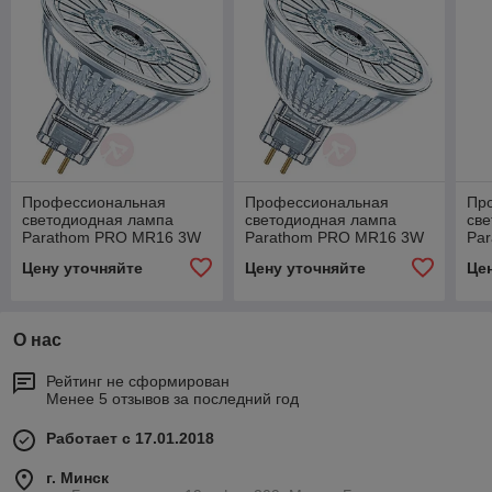
Профессиональная
Профессиональная
Пр
светодиодная лампа
светодиодная лампа
св
Parathom PRO MR16 3W
Parathom PRO MR16 3W
Pa
(замена20Вт), 36°,теплый
(замена20Вт), 36°,теплый
(за
Цену уточняйте
Цену уточняйте
Це
белый свет, GU5,3
белый свет, GU5,3
бел
О нас
Рейтинг не сформирован
Менее 5 отзывов за последний год
Работает с 17.01.2018
г. Минск