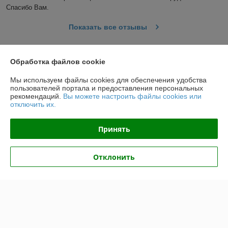
Спасибо Вам.
Показать все отзывы
Обработка файлов cookie
О нас
Мы используем файлы cookies для обеспечения удобства
Контакты
пользователей портала и предоставления персональных
рекомендаций.
Вы можете настроить файлы cookies или
отключить их.
Доставка и оплата
Принять
График работы
Отклонить
Полная версия сайта
Политика обработки cookies
Сайт создан на платформе Deal.by