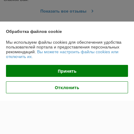
Показать все отзывы
Обработка файлов cookie
О нас
Мы используем файлы cookies для обеспечения удобства
Контакты
пользователей портала и предоставления персональных
рекомендаций.
Вы можете настроить файлы cookies или
отключить их.
Доставка и оплата
Принять
График работы
Отклонить
Полная версия сайта
Политика обработки cookies
Сайт создан на платформе Deal.by