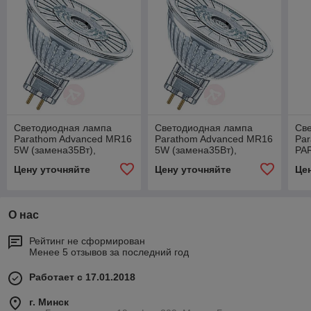
Cветодиодная лампа
Cветодиодная лампа
Cв
Parathom Advanced MR16
Parathom Advanced MR16
Par
5W (замена35Вт),
5W (замена35Вт),
PAR
36°,теплый белый свет,
36°,теплый белый свет,
36°
Цену уточняйте
Цену уточняйте
Це
GU5,3, диммируемая
GU5,3, диммируемая
GU
12вольт
12вольт
О нас
Рейтинг не сформирован
Менее 5 отзывов за последний год
Работает с 17.01.2018
г. Минск