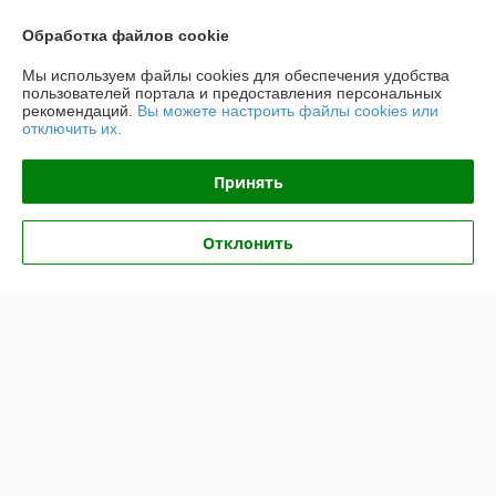
Контакты
Обработка файлов cookie
Доставка и оплата
Мы используем файлы cookies для обеспечения удобства
пользователей портала и предоставления персональных
График работы
рекомендаций.
Вы можете настроить файлы cookies или
отключить их.
Полная версия сайта
Принять
Политика обработки cookies
Отклонить
Сайт создан на платформе Deal.by
Информация для покупателя
Юридическое лицо:
Общество с ограниченной ответственностью
"ЛедЭлектроСвет"
ул. Будславская, д. 19, офис 209
Регистрационный номер ЕГР: 192989120
УНП: 192989120