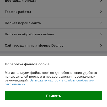
Доставка и оплата
График работы
Полная версия сайта
Политика обработки cookies
Сайт создан на платформе Deal.by
Информация для покупателя
Обработка файлов cookie
Юридическое лицо:
Общество с ограниченной ответственностью
"ЛедЭлектроСвет"
Мы используем файлы cookies для обеспечения удобства
ул. Будславская, д. 19, офис 209
пользователей портала и предоставления персональных
рекомендаций.
Вы можете настроить файлы cookies или
Регистрационный номер ЕГР: 192989120
отключить их.
УНП: 192989120
Принять
Регистрационный орган: Минский Горисполком
Дата регистрации компании: 27.10.2017