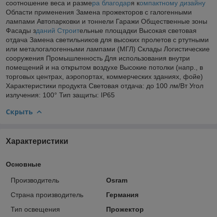
соотношение веса и разме
ра благодар
я к
омпактному дизайну
Области применения Замена прожекторов с галогенными
лампами Автопарковки и тоннели Гаражи Общественные зоны
Фасады з
даний Строит
ельные площадки Высокая световая
отдача Замена светильников для высоких пролетов с ртутными
или металогалогенными лампами (МГЛ) Склады Логистические
сооружения Промышленность Для использования внутри
помещений и на открытом воздухе Высокие потолки (напр., в
торговых центрах, аэропортах, коммерческих зданиях, фойе)
Характеристики продукта Световая отдача: до 100 лм/Вт Угол
излучения: 100° Тип защиты: IP65
Скрыть
Характеристики
Основные
Производитель
Osram
Страна производитель
Германия
Тип освещения
Прожектор