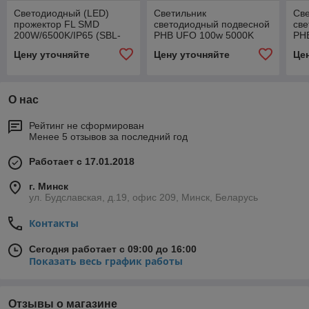
Светодиодный (LED)
Светильник
Св
прожектор FL SMD
светодиодный подвесной
св
200W/6500K/IP65 (SBL-
PHB UFO 100w 5000K
PH
FLSMD-200-65K)
IP65 110° (пульс<20%)
реф
Цену уточняйте
Цену уточняйте
Це
IP5
О нас
Рейтинг не сформирован
Менее 5 отзывов за последний год
Работает с 17.01.2018
г. Минск
ул. Будславская, д.19, офис 209, Минск, Беларусь
Контакты
Сегодня работает с 09:00 до 16:00
Показать весь график работы
Отзывы о магазине