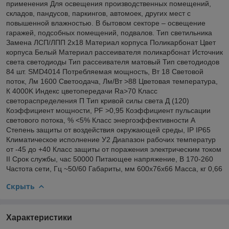
применения Для освещения производственных помещений,
складов, пандусов, паркингов, автомоек, других мест с
повышенной влажностью. В бытовом секторе – освещение
гаражей, подсобных помещений, подвалов. Тип светильника
Замена ЛСП/ЛПП 2х18 Материал корпуса Поликарбонат Цвет
корпуса Белый Материал рассеивателя поликарбонат Источник
света светодиоды Тип рассеивателя матовый Тип светодиодов
84 шт. SMD4014 Потребляемая мощность, Вт 18 Световой
поток, Лм 1600 Светоодача, Лм/Вт >88 Цветовая температура,
К 4000K Индекс цветопередачи Ra>70 Класс
светораспределения П Тип кривой силы света Д (120)
Коэффициент мощности, PF >0,95 Коэффициент пульсации
светового потока, % <5% Класс энергоэффективности А
Степень защиты от воздействия окружающей среды, IP IP65
Климатическое исполнение У2 Диапазон рабочих температур
от -45 до +40 Класс защиты от поражения электрическим током
II Срок службы, час 50000 Питающее напряжение, В 170-260
Частота сети, Гц ~50/60 Габариты, мм 600х76х66 Масса, кг 0,66
Скрыть
Характеристики