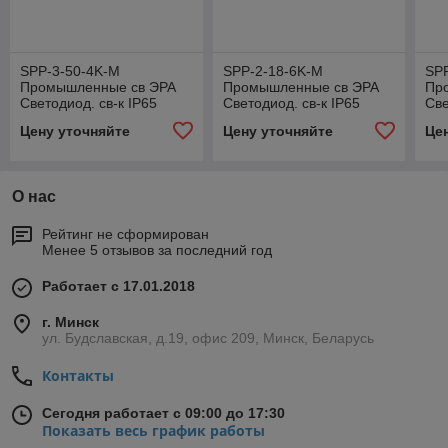
SPP-3-50-4K-M
SPP-2-18-6K-M
SP
Промышленные св ЭРА
Промышленные св ЭРА
Пр
Светодиод. св-к IP65
Светодиод. св-к IP65
Све
1562х75х35 50Вт 4500Лм
600х76х66 18Вт 1600Лм
12
Цену уточняйте
Цену уточняйте
Це
4000К матовый
6500К матовый
40
О нас
Рейтинг не сформирован
Менее 5 отзывов за последний год
Работает с 17.01.2018
г. Минск
ул. Будславская, д.19, офис 209, Минск, Беларусь
Контакты
Сегодня работает с 09:00 до 17:30
Показать весь график работы