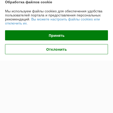
Обработка файлов cookie
О нас
Мы используем файлы cookies для обеспечения удобства
Контакты
пользователей портала и предоставления персональных
рекомендаций.
Вы можете настроить файлы cookies или
отключить их.
Доставка и оплата
Принять
График работы
Отклонить
Полная версия сайта
Политика обработки cookies
Сайт создан на платформе Deal.by
Информация для покупателя
Юридическое лицо:
Общество с ограниченной ответственностью
"ЛедЭлектроСвет"
ул. Будславская, д. 19, офис 209
Регистрационный номер ЕГР: 192989120