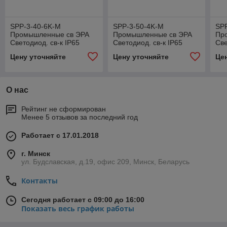
SPP-3-40-6K-M
SPP-3-50-4K-M
SP
Промышленные св ЭРА
Промышленные св ЭРА
Пр
Светодиод. св-к IP65
Светодиод. св-к IP65
Све
1262х75х35 36Вт 3000Лм
1562х75х35 50Вт 4500Лм
15
Цену уточняйте
Цену уточняйте
Це
6500К матовый
4000К матовый
65
О нас
Рейтинг не сформирован
Менее 5 отзывов за последний год
Работает с 17.01.2018
г. Минск
ул. Будславская, д.19, офис 209, Минск, Беларусь
Контакты
Сегодня работает с 09:00 до 16:00
Показать весь график работы