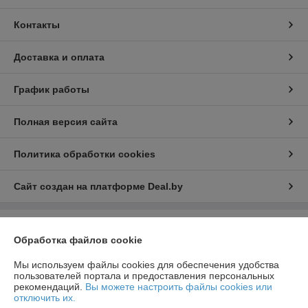
Контакты
Доставка и оплата
График работы
Полная версия сайта
Политика обработки cookies
Сайт создан на платформе Deal.by
Информация для покупателя
Обработка файлов cookie
Юридическое лицо:
Общество с ограниченной ответственностью
"ЛедЭлектроСвет"
Мы используем файлы cookies для обеспечения удобства
ул. Будславская, д. 19, офис 209
пользователей портала и предоставления персональных
рекомендаций.
Вы можете настроить файлы cookies или
Регистрационный номер ЕГР: 192989120
отключить их.