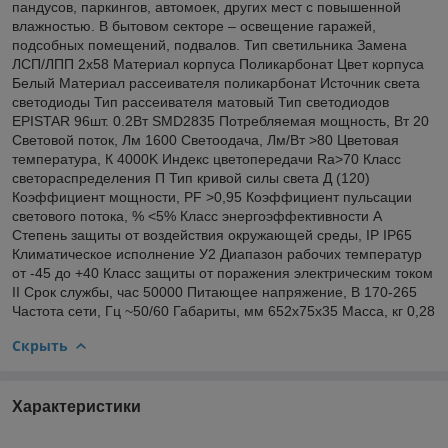
пандусов, паркингов, автомоек, других мест с повышенной
влажностью. В бытовом секторе – освещение гаражей,
подсобных помещений, подвалов. Тип светильника Замена
ЛСП/ЛПП 2х58 Материал корпуса Поликарбонат Цвет корпуса
Белый Материал рассеивателя поликарбонат Источник света
светодиоды Тип рассеивателя матовый Тип светодиодов
EPISTAR 96шт. 0.2Вт SMD2835 Потребляемая мощность, Вт 20
Световой поток, Лм 1600 Светоодача, Лм/Вт >80 Цветовая
температура, К 4000K Индекс цветопередачи Ra>70 Класс
светораспределения П Тип кривой силы света Д (120)
Коэффициент мощности, PF >0,95 Коэффициент пульсации
светового потока, % <5% Класс энергоэффективности А
Степень защиты от воздействия окружающей среды, IP IP65
Климатическое исполнение У2 Диапазон рабочих температур
от -45 до +40 Класс защиты от поражения электрическим током
II Срок службы, час 50000 Питающее напряжение, В 170-265
Частота сети, Гц ~50/60 Габариты, мм 652х75х35 Масса, кг 0,28
Скрыть
Характеристики