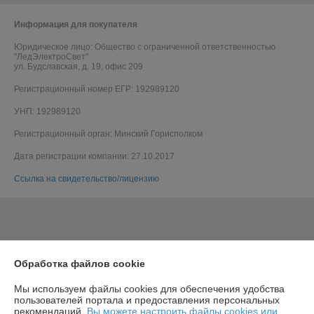
Информация для покупателя
Юридическое лицо:
Общество с ограниченной ответственностью
"ЛедЭлектроСвет"
ул. Будславская, д. 19, офис 209
Регистрационный номер ЕГР: 192989120
УНП: 192989120
Регистрационный орган: Минский Горисполком
Дата регистрации компании: 27.10.2017
Ссылка на свидетельство/лицензию
Обработка файлов cookie
Мы используем файлы cookies для обеспечения удобства
пользователей портала и предоставления персональных
рекомендаций.
Вы можете настроить файлы cookies или